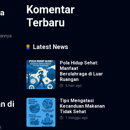
Komentar
ra
Terbaru
Tidak ada komentar untuk ditampilkan.
kannya
Latest News
Pola Hidup Sehat:
Manfaat
Berolahraga di Luar
Ruangan
6 hari ago
Tips Mengatasi
n di
Kecanduan Makanan
Tidak Sehat
1 minggu ago
n