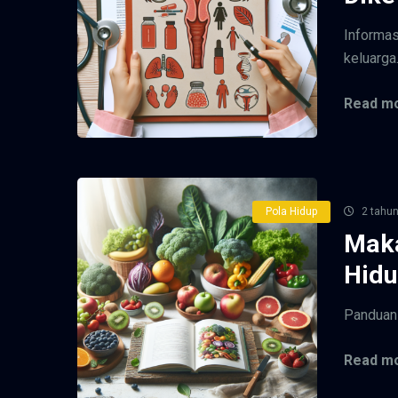
Informas
keluarga
Read mo
Pola Hidup
2 tahun
Maka
Hidu
Panduan 
Read mo