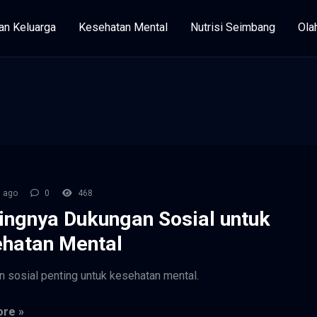
an Keluarga
Kesehatan Mental
Nutrisi Seimbang
Ola
 ago
0
468
ingnya Dukungan Sosial untuk
hatan Mental
 sosial penting untuk kesehatan mental.
re »