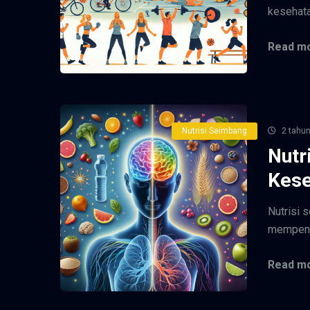
kesehatan
Read mo
Nutrisi Seimbang
2 tahun
Nutr
Kese
Nutrisi 
mempenga
Read mo