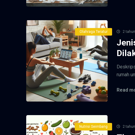
Olahraga Teratur
2 tahun
Jeni
Dila
Deskrips
rumah un
Read mo
Nutrisi Seimbang
2 tahun