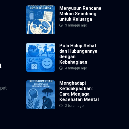
Menyusun Rencana
Makan Seimbang
untuk Keluarga
3 minggu ago
Pola Hidup Sehat
dan Hubungannya
dengan
Kebahagiaan
a
4 minggu ago
Menghadapi
apat
Ketidakpastian:
Cara Menjaga
Kesehatan Mental
2 bulan ago
execumeet.com
fbccma.com