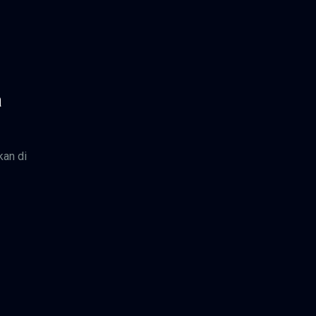
a
kan di