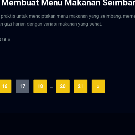
s Membuat Menu Makanan Seimba
 praktis untuk menciptakan menu makanan yang seimbang, mem
n gizi harian dengan variasi makanan yang sehat.
re »
16
17
18
…
20
21
»