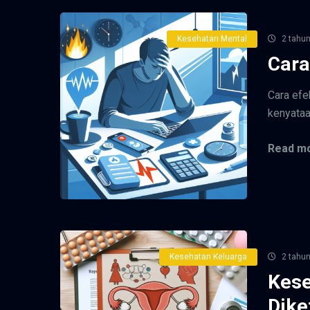
Kesehatan Mental
2 tahun
Cara
Cara efe
kenyataa
Read mo
Kesehatan Keluarga
2 tahun
Kese
Dike