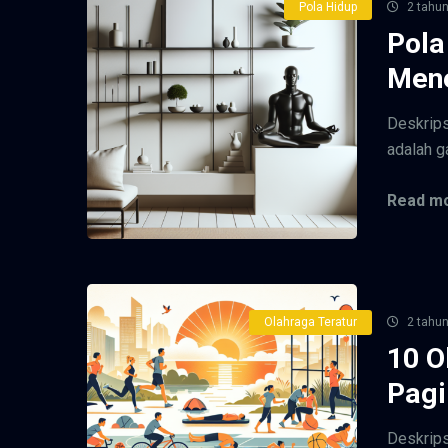
Pola Hidup
2 tahun
Pola
Men
Deskrips
adalah g
Read mo
Olahraga Teratur
2 tahun
10 O
Pagi
Deskrips