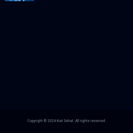
execumeet.com
fbccma.com
filtersupplyamerica.com
goessexcounty.com
handmadebysiona.com
hotelmariest.com
hypotenuseenterprises.com
iconstantcontact.com
impinner.com
jasframing.com
Paito
Warna HK 6D
foreximf.my.id
forexlive.my.id
forextradingreviews.my.id
forextrading.my.id
forextimeconverter.my.id
egritud.com
forhelpyou.com
gailhfleming.com
heyimalivemag.com
hyunsunkimhahm.com
ihrm2016.com
illinoistechcon.com
jilliankaulpeterson.com
jlrppatterns.com
johnmgerber.com
Copyright © 2024 Kiat Sehat. All rights reserved.