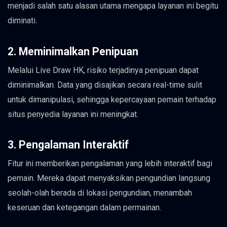
menjadi salah satu alasan utama mengapa layanan ini begitu
diminati.
2. Meminimalkan Penipuan
Melalui Live Draw HK, risiko terjadinya penipuan dapat
diminimalkan. Data yang disajikan secara real-time sulit
untuk dimanipulasi, sehingga kepercayaan pemain terhadap
situs penyedia layanan ini meningkat.
3. Pengalaman Interaktif
Fitur ini memberikan pengalaman yang lebih interaktif bagi
pemain. Mereka dapat menyaksikan pengundian langsung
seolah-olah berada di lokasi pengundian, menambah
keseruan dan ketegangan dalam permainan.