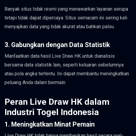
Banyak situs tidak resmi yang menawarkan layanan serupa
tetapi tidak dapat dipercaya. Situs semacam ini sering kali
menyajikan data yang tidak akurat atau bahkan palsu.
3. Gabungkan dengan Data Statistik
Manfaatkan data hasil Live Draw HK untuk dianalisis
bersama data statistik lain, seperti keluaran sebelumnya
atau pola angka tertentu. Ini dapat membantu meningkatkan
peluang Anda dalam bermain.
Peran Live Draw HK dalam
Industri Togel Indonesia
1. Meningkatkan Minat Pemain
Live Draw HK tidak hanya memberikan hasil secara real-