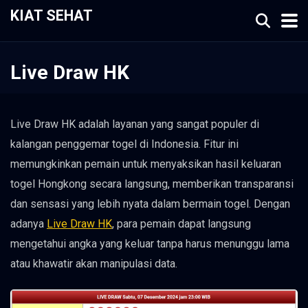
KIAT SEHAT
Live Draw HK
Live Draw HK adalah layanan yang sangat populer di
kalangan penggemar togel di Indonesia. Fitur ini
memungkinkan pemain untuk menyaksikan hasil keluaran
togel Hongkong secara langsung, memberikan transparansi
dan sensasi yang lebih nyata dalam bermain togel. Dengan
adanya
Live Draw HK
, para pemain dapat langsung
mengetahui angka yang keluar tanpa harus menunggu lama
atau khawatir akan manipulasi data.