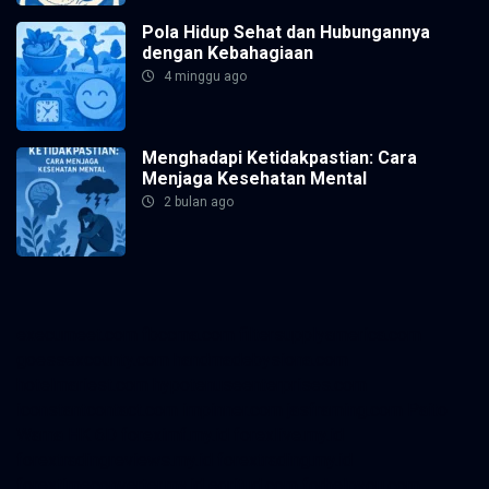
Pola Hidup Sehat dan Hubungannya
dengan Kebahagiaan
4 minggu ago
Menghadapi Ketidakpastian: Cara
Menjaga Kesehatan Mental
2 bulan ago
execumeet.com
fbccma.com
filtersupplyamerica.com
goessexcounty.com
handmadebysiona.com
hotelmariest.com
hypotenuseenterprises.com
iconstantcontact.com
impinner.com
jasframing.com
Paito
Warna HK 6D
foreximf.my.id
forexlive.my.id
forextradingreviews.my.id
forextrading.my.id
forextimeconverter.my.id
egritud.com
forhelpyou.com