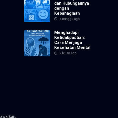
dan Hubungannya
dengan
Kebahagiaan
4 minggu ago
Menghadapi
Ketidakpastian:
Cara Menjaga
Kesehatan Mental
2 bulan ago
execumeet.com
fbccma.com
filtersupplyamerica.com
goessexcounty.com
handmadebysiona.com
hotelmariest.com
hypotenuseenterprises.com
iconstantcontact.com
impinner.com
jasframing.com
Paito Warna HK 6D
tawarkan,