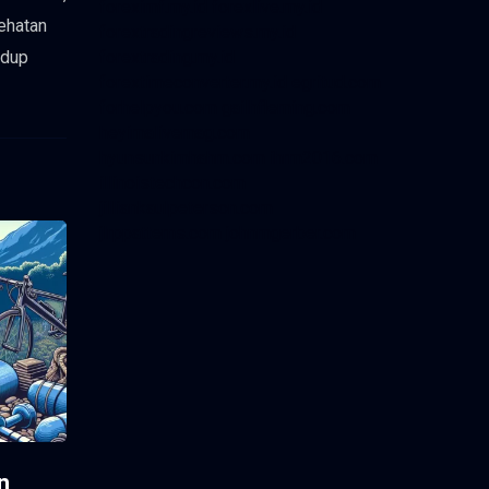
foreximf.my.id
forexlive.my.id
sehatan
forextradingreviews.my.id
idup
forextrading.my.id
forextimeconverter.my.id
egritud.com
forhelpyou.com
gailhfleming.com
heyimalivemag.com
hyunsunkimhahm.com
ihrm2016.com
illinoistechcon.com
jilliankaulpeterson.com
jlrppatterns.com
johnmgerber.com
n